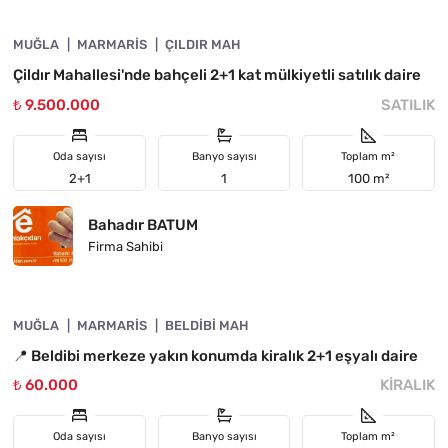
MUĞLA
YATIRIMA UYGUN
MARMARIS
ÇILDIR MAH
Çildır Mahallesi'nde bahçeli 2+1 kat mülkiyetli satılık daire
₺ 9.500.000
SATILIK
Oda sayısı
Banyo sayısı
Toplam m²
2+1
1
100 m²
Bahadır BATUM
Firma Sahibi
4890-1050
MUĞLA
ÖNE ÇIKAN
MARMARIS
BELDIBI MAH
📍 Beldibi merkeze yakın konumda kiralık 2+1 eşyalı daire
₺ 60.000
KIRALIK
Oda sayısı
Banyo sayısı
Toplam m²