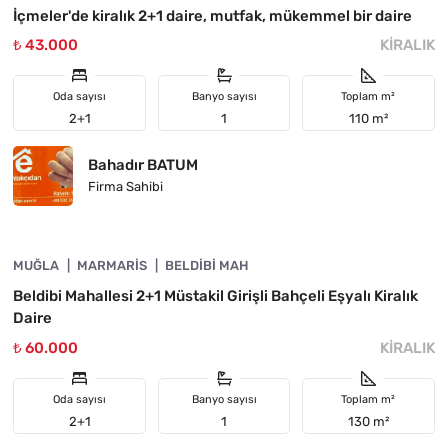
İçmeler'de kiralık 2+1 daire, mutfak, mükemmel bir daire
₺ 43.000
KIRALIK
Oda sayısı
Banyo sayısı
Toplam m²
2+1
1
110 m²
Bahadır BATUM
Firma Sahibi
4890-1006
MUĞLA
ÖNE ÇIKAN
MARMARIS
BELDIBI MAH
Beldibi Mahallesi 2+1 Müstakil Girişli Bahçeli Eşyalı Kiralık
Daire
₺ 60.000
KIRALIK
Oda sayısı
Banyo sayısı
Toplam m²
2+1
1
130 m²