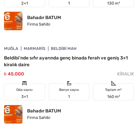
2+1
1
130 m²
Bahadır BATUM
Firma Sahibi
4890-1049
MUĞLA
ÖNE ÇIKAN
MARMARIS
BELDIBI MAH
Beldibi’nde sıfır ayarında genç binada ferah ve geniş 3+1
kiralık daire
₺ 45.000
KIRALIK
Oda sayısı
Banyo sayısı
Toplam m²
3+1
1
160 m²
Bahadır BATUM
Firma Sahibi
4890-1048