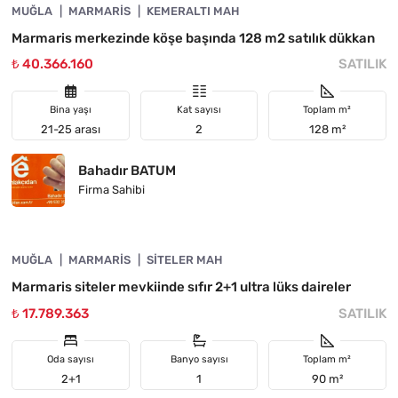
MUĞLA
YATIRIMA UYGUN
MARMARIS
KEMERALTI MAH
Marmaris merkezinde köşe başında 128 m2 satılık dükkan
₺ 40.366.160
SATILIK
Bina yaşı
Kat sayısı
Toplam m²
21-25 arası
2
128 m²
Bahadır BATUM
Firma Sahibi
4890-1044
MUĞLA
YATIRIMA UYGUN
MARMARIS
SITELER MAH
Marmaris siteler mevkiinde sıfır 2+1 ultra lüks daireler
₺ 17.789.363
SATILIK
Oda sayısı
Banyo sayısı
Toplam m²
2+1
1
90 m²