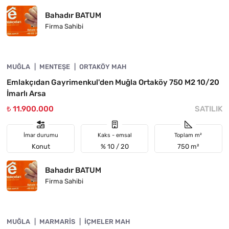
Bahadır BATUM
Firma Sahibi
4890-1005
MUĞLA
YATIRIMA UYGUN
MENTEŞE
ORTAKÖY MAH
Emlakçıdan Gayrimenkul'den Muğla Ortaköy 750 M2 10/20
İmarlı Arsa
₺ 11.900.000
SATILIK
İmar durumu
Kaks - emsal
Toplam m²
Konut
% 10 / 20
750 m²
Bahadır BATUM
Firma Sahibi
4890-1020
MUĞLA
ACIL
MARMARIS
İÇMELER MAH