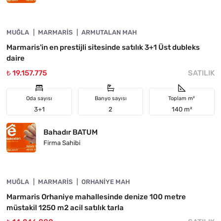
4890-1057
MUĞLA
YATIRIMA UYGUN
MARMARIS
ARMUTALAN MAH
Marmaris'in en prestijli sitesinde satılık 3+1 Üst dubleks
daire
₺ 19.157.775
SATILIK
Oda sayısı
Banyo sayısı
Toplam m²
3+1
2
140 m²
Bahadır BATUM
Firma Sahibi
4890-1056
MUĞLA
ACIL
MARMARIS
ORHANIYE MAH
Marmaris Orhaniye mahallesinde denize 100 metre
müstakil 1250 m2 acil satılık tarla