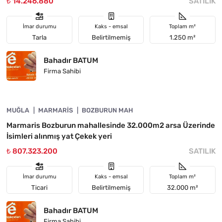
₺ 14.246.880
SATILIK
İmar durumu
Kaks - emsal
Toplam m²
Tarla
Belirtilmemiş
1.250 m²
Bahadır BATUM
Firma Sahibi
4890-1055
MUĞLA
YATIRIMA UYGUN
MARMARIS
BOZBURUN MAH
Marmaris Bozburun mahallesinde 32.000m2 arsa Üzerinde
İsimleri alınmış yat Çekek yeri
₺ 807.323.200
SATILIK
İmar durumu
Kaks - emsal
Toplam m²
Ticari
Belirtilmemiş
32.000 m²
Bahadır BATUM
Firma Sahibi