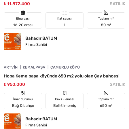
₺ 11.872.400
SATILIK
Bina yaşı
Kat sayısı
Toplam m²
16-20 arası
1
50 m²
Bahadır BATUM
Firma Sahibi
4890-1058
ARTVIN
ACIL
KEMALPAŞA
ÇAMURLU KÖYÜ
Hopa Kemelpaşa köyünde 650 m2 yolu olan Çay bahçesi
₺ 950.000
SATILIK
İmar durumu
Kaks - emsal
Toplam m²
Bağ & bahçe
Belirtilmemiş
650 m²
Bahadır BATUM
Firma Sahibi