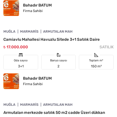
Bahadır BATUM
Firma Sahibi
4890-1060
MUĞLA
ÖNE ÇIKAN
MARMARIS
ARMUTALAN MAH
Camiavlu Mahallesi Havuzlu Sitede 3+1 Satılık Daire
₺ 17.000.000
SATILIK
Oda sayısı
Banyo sayısı
Toplam m²
3+1
2
150 m²
Bahadır BATUM
Firma Sahibi
4890-1059
MUĞLA
ÖNE ÇIKAN
MARMARIS
ARMUTALAN MAH
Armutalan merkezde satılık 50 m2 cadde Üzeri dükkan