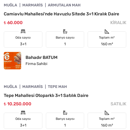
MUĞLA
ÖNE ÇIKAN
MARMARIS
ARMUTALAN MAH
Camiavlu Mahallesi'nde Havuzlu Sitede 3+1 Kiralık Daire
₺ 60.000
KIRALIK
Oda sayısı
Banyo sayısı
Toplam m²
3+1
1
160 m²
Bahadır BATUM
Firma Sahibi
4890-1062
MUĞLA
ÖNE ÇIKAN
MARMARIS
TEPE MAH
Tepe Mahallesi Otoparklı 3+1 Satılık Daire
₺ 10.250.000
SATILIK
Oda sayısı
Banyo sayısı
Toplam m²
3+1
1
160 m²