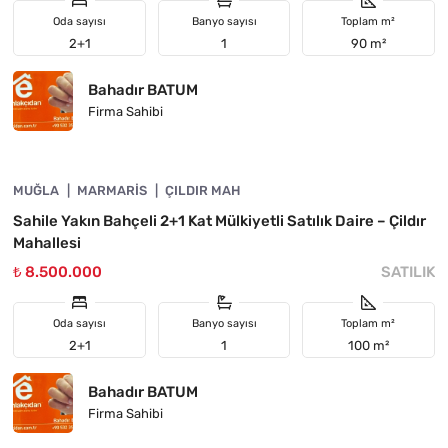
Oda sayısı
Banyo sayısı
Toplam m²
2+1
1
90 m²
Bahadır BATUM
Firma Sahibi
4890-1052
MUĞLA
YATIRIMA UYGUN
MARMARIS
ÇILDIR MAH
Sahile Yakın Bahçeli 2+1 Kat Mülkiyetli Satılık Daire – Çildır
Mahallesi
₺ 8.500.000
SATILIK
Oda sayısı
Banyo sayısı
Toplam m²
2+1
1
100 m²
Bahadır BATUM
Firma Sahibi
4890-1051