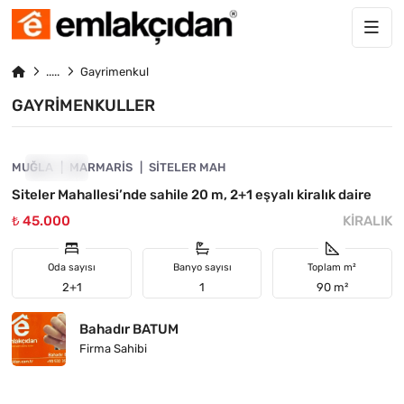
Gayrimenkul
GAYRIMENKULLER
4890-1063
MUĞLA
KIRALIK
MARMARIS
SITELER MAH
Siteler Mahallesi’nde sahile 20 m, 2+1 eşyalı kiralık daire
₺ 45.000
KIRALIK
Oda sayısı
Banyo sayısı
Toplam m²
2+1
1
90 m²
Bahadır BATUM
Firma Sahibi
4890-1013