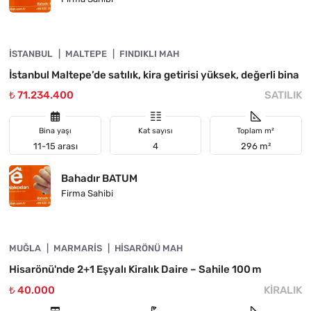
4890-1054
İSTANBUL
ACIL
MALTEPE
FINDIKLI MAH
İstanbul Maltepe’de satılık, kira getirisi yüksek, değerli bina
₺ 71.234.400
SATILIK
Bina yaşı
Kat sayısı
Toplam m²
11-15 arası
4
296 m²
Bahadır BATUM
Firma Sahibi
4890-1053
MUĞLA
KIRALIK
MARMARIS
HISARÖNÜ MAH
Hisarönü'nde 2+1 Eşyalı Kiralık Daire – Sahile 100 m
₺ 40.000
KIRALIK