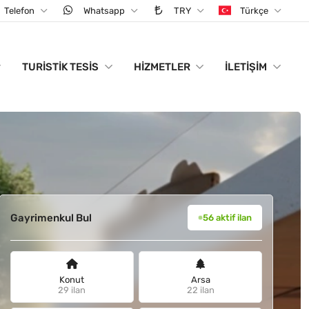
Telefon
Whatsapp
TRY
Türkçe
TURISTIK TESIS
HIZMETLER
İLETIŞIM
Gayrimenkul Bul
56 aktif ilan
Konut
Arsa
29 ilan
22 ilan