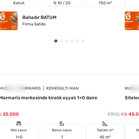
Konut
% 10 / 20
750 m²
Bahadır BATUM
Firma Sahibi
4890-1017
MUĞLA
KIRALIK
MARMARIS
KEMERALTI MAH
MUĞL
KI
Marmaris merkezinde kiralık eşyalı 1+0 daire
Sitele
₺ 25.000
KIRALIK
₺ 45.
Oda sayısı
Banyo sayısı
Toplam m²
O
1+0
1
45 m²