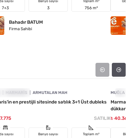
da sayısı
Banyo sayısı
Toplam m²
Oda sayıs
7+3
3
756 m²
5+2
Bahadır BATUM
B
Firma Sahibi
Fi
4890-1057
A
TIRIMA UYGUN
MARMARIS
ARMUTALAN MAH
MUĞLA
YATIRIMA
MA
is'in en prestijli sitesinde satılık 3+1 Üst dubleks
Marmaris me
dükkan
57.775
SATILIK
₺ 40.366.16
da sayısı
Banyo sayısı
Toplam m²
Bina yaşı