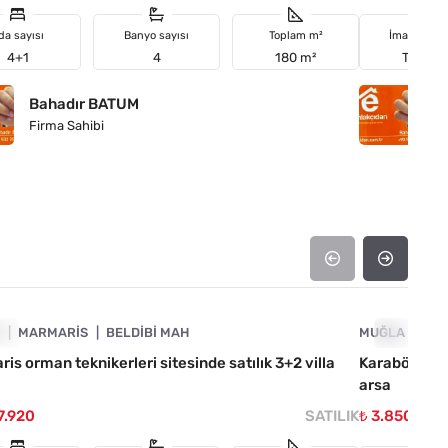
da sayısı
Banyo sayısı
Toplam m²
İmar duru
4+1
4
180 m²
Turizm
Bahadır BATUM
B
Firma Sahibi
Fi
4890-1030
A
IL
MARMARIS
BELDIBI MAH
MUĞLA
ACIL
UL
is orman teknikerleri sitesinde satılık 3+2 villa
Karabörtlen 
arsa
7.920
SATILIK
₺ 3.850.000