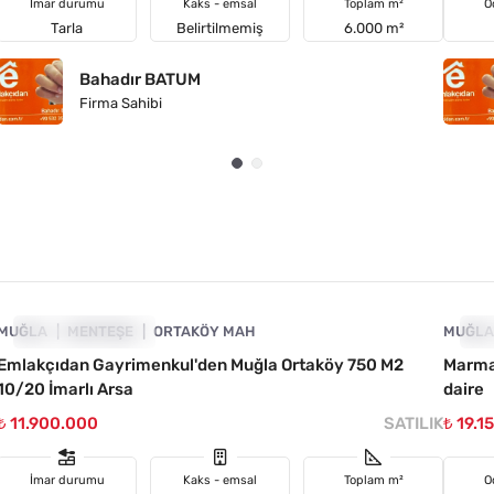
İmar durumu
Kaks - emsal
Toplam m²
O
Tarla
Belirtilmemiş
6.000 m²
Bahadır BATUM
Firma Sahibi
4890-1005
MUĞLA
YATIRIMA UYGUN
MENTEŞE
ORTAKÖY MAH
MUĞL
YA
Emlakçıdan Gayrimenkul'den Muğla Ortaköy 750 M2
Marmar
10/20 İmarlı Arsa
daire
₺ 11.900.000
SATILIK
₺ 19.1
İmar durumu
Kaks - emsal
Toplam m²
O