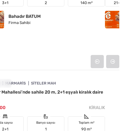
3+1
2
140 m²
21-25 ara
Bahadır BATUM
B
Firma Sahibi
Fi
4890-1063
A
RALIK
MARMARIS
SITELER MAH
r Mahallesi’nde sahile 20 m, 2+1 eşyalı kiralık daire
000
KIRALIK
da sayısı
Banyo sayısı
Toplam m²
2+1
1
90 m²