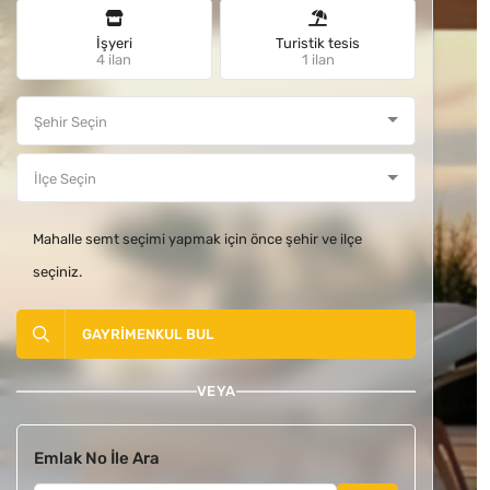
İşyeri
Turistik tesis
4 ilan
1 ilan
Mahalle semt seçimi yapmak için önce şehir ve ilçe
seçiniz.
GAYRIMENKUL BUL
VEYA
Emlak No İle Ara