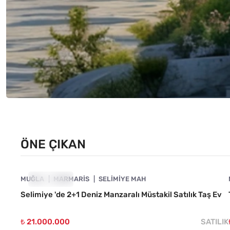
ÖNE ÇIKAN
4890-1010
MUĞLA
ÖNE ÇIKAN
MARMARIS
SELIMIYE MAH
Selimiye 'de 2+1 Deniz Manzaralı Müstakil Satılık Taş Ev
₺ 21.000.000
SATILIK