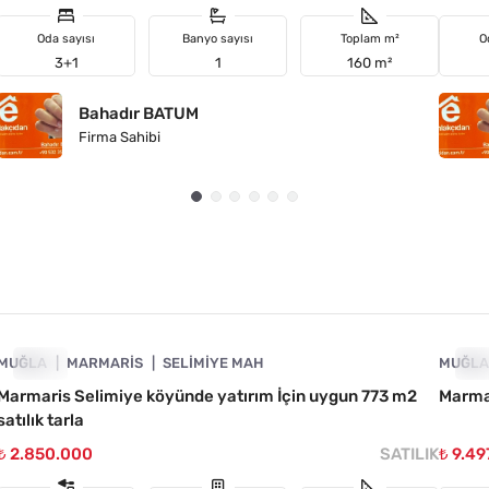
Oda sayısı
Banyo sayısı
Toplam m²
O
3+1
1
160 m²
Bahadır BATUM
Firma Sahibi
4890-1016
MUĞLA
ACIL
MARMARIS
SELIMIYE MAH
MUĞL
AC
Marmaris Selimiye köyünde yatırım İçin uygun 773 m2
Marmar
satılık tarla
₺ 2.850.000
SATILIK
₺ 9.49