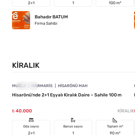
2+1
1
100 m²
Bahadır BATUM
Firma Sahibi
KIRALIK
4890-1053
MUĞLA
KIRALIK
MARMARIS
HISARÖNÜ MAH
Hisarönü'nde 2+1 Eşyalı Kiralık Daire – Sahile 100 m
₺ 40.000
KIRALIK
Oda sayısı
Banyo sayısı
Toplam m²
2+1
1
90 m²