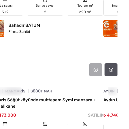
da sayısı
Banyo sayısı
Toplam m²
İmar duru
3+2
2
220 m²
Konut
Bahadır BATUM
B
Firma Sahibi
Fi
4890-1032
A
YATI DÜŞTÜ
MARMARIS
SÖĞÜT MAH
AYDIN
FIYATI D
EFE
ris Söğüt köyünde muhteşem Symi manzaralı
Aydın Ünivers
malikane
.473.000
SATILIK
₺ 4.748.960