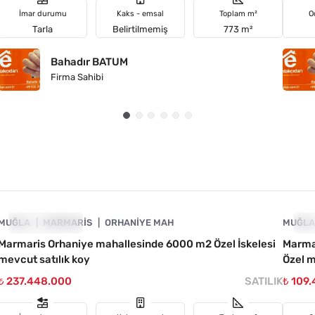
İmar durumu
Kaks - emsal
Toplam m²
O
Tarla
Belirtilmemiş
773 m²
Bahadır BATUM
Firma Sahibi
4890-1046
MUĞLA
FIYATI DÜŞTÜ
MARMARIS
ORHANIYE MAH
MUĞL
FI
Marmaris Orhaniye mahallesinde 6000 m2 Özel İskelesi
Marma
mevcut satılık koy
Özel 
₺ 237.448.000
SATILIK
₺ 109