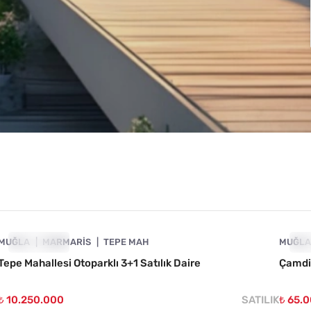
4890-1062
MUĞLA
ÖNE ÇIKAN
MARMARIS
TEPE MAH
MUĞL
ÖN
Tepe Mahallesi Otoparklı 3+1 Satılık Daire
Çamdib
₺ 10.250.000
SATILIK
₺ 65.