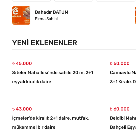
Bahadır BATUM
Firma Sahibi
YENI EKLENENLER
₺ 45.000
₺ 60.000
Siteler Mahallesi’nde sahile 20 m, 2+1
Camiavlu Ma
eşyalı kiralık daire
3+1 Kiralık 
₺ 43.000
₺ 60.000
İçmeler'de kiralık 2+1 daire, mutfak,
Beldibi Maha
mükemmel bir daire
Bahçeli Eşya