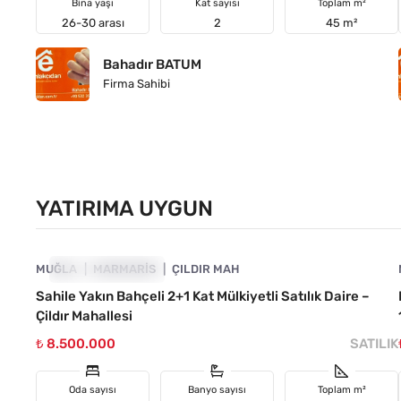
Bina yaşı
Kat sayısı
Toplam m²
26-30 arası
2
45 m²
Bahadır BATUM
Firma Sahibi
YATIRIMA UYGUN
4890-1052
MUĞLA
YATIRIMA UYGUN
MARMARIS
ÇILDIR MAH
Sahile Yakın Bahçeli 2+1 Kat Mülkiyetli Satılık Daire –
Çildır Mahallesi
₺ 8.500.000
SATILIK
Oda sayısı
Banyo sayısı
Toplam m²