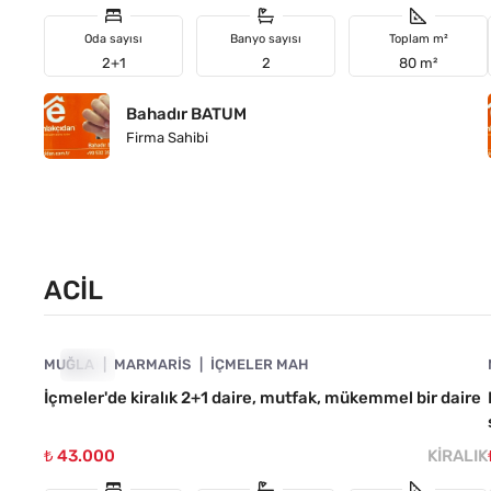
Oda sayısı
Banyo sayısı
Toplam m²
2+1
2
80 m²
Bahadır BATUM
Firma Sahibi
ACIL
4890-1020
MUĞLA
ACIL
MARMARIS
İÇMELER MAH
İçmeler'de kiralık 2+1 daire, mutfak, mükemmel bir daire
₺ 43.000
KIRALIK