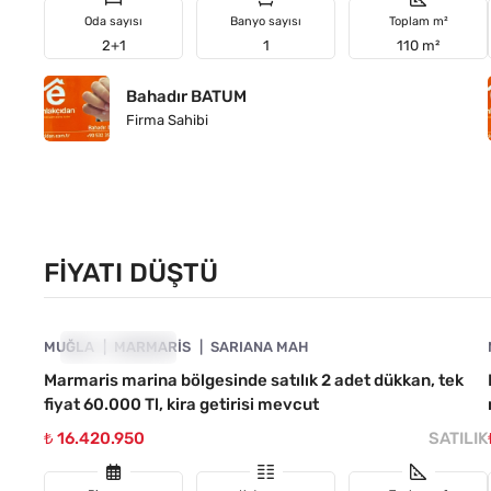
Oda sayısı
Banyo sayısı
Toplam m²
2+1
1
110 m²
Bahadır BATUM
Firma Sahibi
FIYATI DÜŞTÜ
4890-1047
MUĞLA
FIYATI DÜŞTÜ
MARMARIS
SARIANA MAH
Marmaris marina bölgesinde satılık 2 adet dükkan, tek
fiyat 60.000 Tl, kira getirisi mevcut
₺ 16.420.950
SATILIK