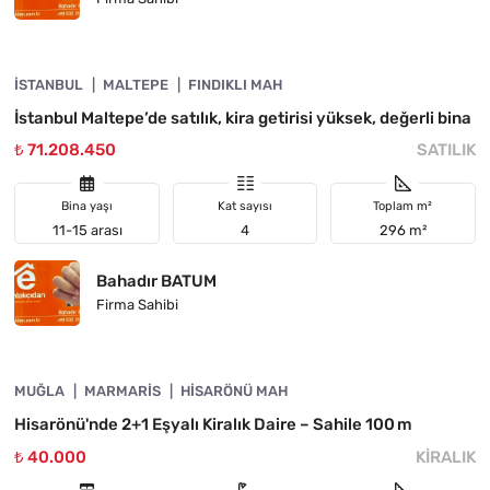
4890-1054
İSTANBUL
ACIL
MALTEPE
FINDIKLI MAH
İstanbul Maltepe’de satılık, kira getirisi yüksek, değerli bina
₺ 71.208.450
SATILIK
Bina yaşı
Kat sayısı
Toplam m²
11-15 arası
4
296 m²
Bahadır BATUM
Firma Sahibi
4890-1053
MUĞLA
KIRALIK
MARMARIS
HISARÖNÜ MAH
Hisarönü'nde 2+1 Eşyalı Kiralık Daire – Sahile 100 m
₺ 40.000
KIRALIK