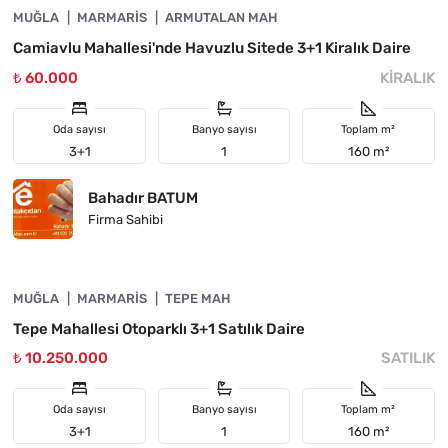
MUĞLA
ÖNE ÇIKAN
MARMARIS
ARMUTALAN MAH
Camiavlu Mahallesi'nde Havuzlu Sitede 3+1 Kiralık Daire
₺ 60.000
KIRALIK
Oda sayısı
Banyo sayısı
Toplam m²
3+1
1
160 m²
Bahadır BATUM
Firma Sahibi
4890-1062
MUĞLA
ÖNE ÇIKAN
MARMARIS
TEPE MAH
Tepe Mahallesi Otoparklı 3+1 Satılık Daire
₺ 10.250.000
SATILIK
Oda sayısı
Banyo sayısı
Toplam m²
3+1
1
160 m²