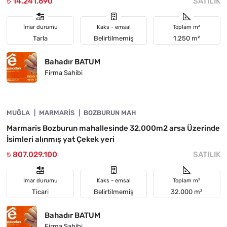
₺ 14.241.690
SATILIK
İmar durumu
Kaks - emsal
Toplam m²
Tarla
Belirtilmemiş
1.250 m²
Bahadır BATUM
Firma Sahibi
4890-1055
MUĞLA
YATIRIMA UYGUN
MARMARIS
BOZBURUN MAH
Marmaris Bozburun mahallesinde 32.000m2 arsa Üzerinde
İsimleri alınmış yat Çekek yeri
₺ 807.029.100
SATILIK
İmar durumu
Kaks - emsal
Toplam m²
Ticari
Belirtilmemiş
32.000 m²
Bahadır BATUM
Firma Sahibi