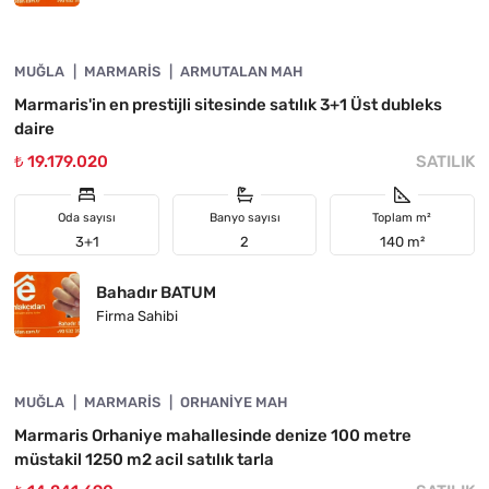
4890-1057
MUĞLA
YATIRIMA UYGUN
MARMARIS
ARMUTALAN MAH
Marmaris'in en prestijli sitesinde satılık 3+1 Üst dubleks
daire
₺ 19.179.020
SATILIK
Oda sayısı
Banyo sayısı
Toplam m²
3+1
2
140 m²
Bahadır BATUM
Firma Sahibi
4890-1056
MUĞLA
ACIL
MARMARIS
ORHANIYE MAH
Marmaris Orhaniye mahallesinde denize 100 metre
müstakil 1250 m2 acil satılık tarla