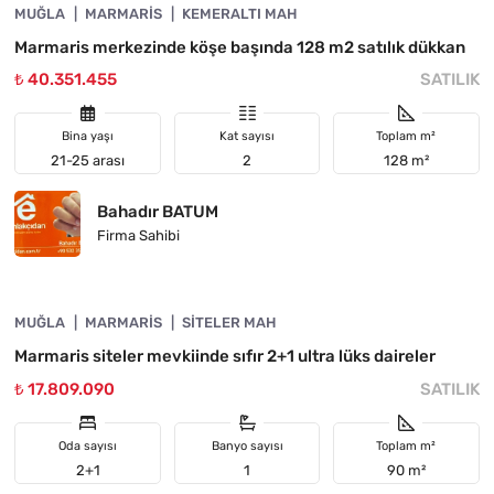
MUĞLA
YATIRIMA UYGUN
MARMARIS
KEMERALTI MAH
Marmaris merkezinde köşe başında 128 m2 satılık dükkan
₺ 40.351.455
SATILIK
Bina yaşı
Kat sayısı
Toplam m²
21-25 arası
2
128 m²
Bahadır BATUM
Firma Sahibi
4890-1044
MUĞLA
YATIRIMA UYGUN
MARMARIS
SITELER MAH
Marmaris siteler mevkiinde sıfır 2+1 ultra lüks daireler
₺ 17.809.090
SATILIK
Oda sayısı
Banyo sayısı
Toplam m²
2+1
1
90 m²