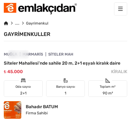
Gayrimenkul
GAYRIMENKULLER
4890-1063
MUĞLA
KIRALIK
MARMARIS
SITELER MAH
Siteler Mahallesi’nde sahile 20 m, 2+1 eşyalı kiralık daire
₺ 45.000
KIRALIK
Oda sayısı
Banyo sayısı
Toplam m²
2+1
1
90 m²
Bahadır BATUM
Firma Sahibi
4890-1013