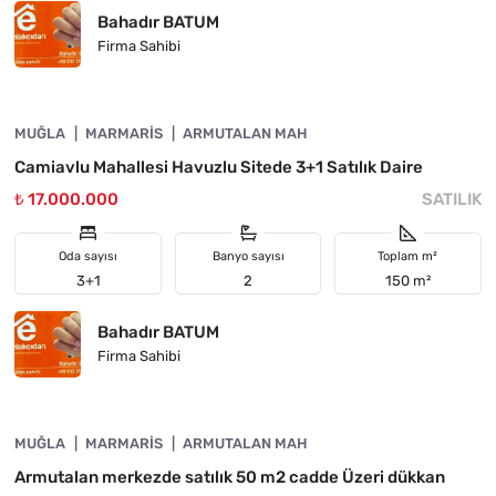
Bahadır BATUM
Firma Sahibi
4890-1060
MUĞLA
ÖNE ÇIKAN
MARMARIS
ARMUTALAN MAH
Camiavlu Mahallesi Havuzlu Sitede 3+1 Satılık Daire
₺ 17.000.000
SATILIK
Oda sayısı
Banyo sayısı
Toplam m²
3+1
2
150 m²
Bahadır BATUM
Firma Sahibi
4890-1059
MUĞLA
ÖNE ÇIKAN
MARMARIS
ARMUTALAN MAH
Armutalan merkezde satılık 50 m2 cadde Üzeri dükkan