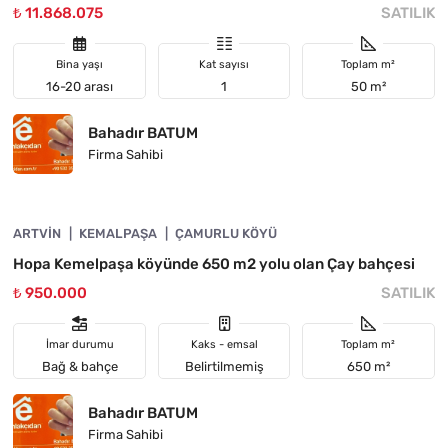
₺ 11.868.075
SATILIK
Bina yaşı
Kat sayısı
Toplam m²
16-20 arası
1
50 m²
Bahadır BATUM
Firma Sahibi
4890-1058
ARTVIN
ACIL
KEMALPAŞA
ÇAMURLU KÖYÜ
Hopa Kemelpaşa köyünde 650 m2 yolu olan Çay bahçesi
₺ 950.000
SATILIK
İmar durumu
Kaks - emsal
Toplam m²
Bağ & bahçe
Belirtilmemiş
650 m²
Bahadır BATUM
Firma Sahibi