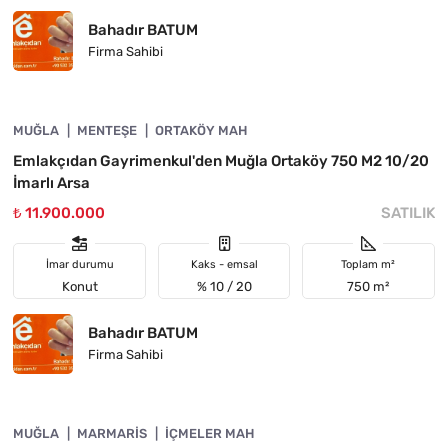
Bahadır BATUM
Firma Sahibi
4890-1005
MUĞLA
YATIRIMA UYGUN
MENTEŞE
ORTAKÖY MAH
Emlakçıdan Gayrimenkul'den Muğla Ortaköy 750 M2 10/20
İmarlı Arsa
₺ 11.900.000
SATILIK
İmar durumu
Kaks - emsal
Toplam m²
Konut
% 10 / 20
750 m²
Bahadır BATUM
Firma Sahibi
4890-1020
MUĞLA
ACIL
MARMARIS
İÇMELER MAH