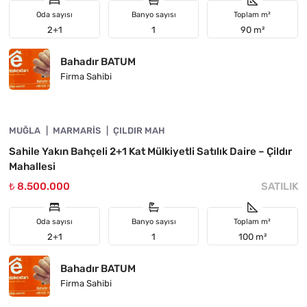
Oda sayısı
Banyo sayısı
Toplam m²
2+1
1
90 m²
Bahadır BATUM
Firma Sahibi
4890-1052
MUĞLA
YATIRIMA UYGUN
MARMARIS
ÇILDIR MAH
Sahile Yakın Bahçeli 2+1 Kat Mülkiyetli Satılık Daire – Çildır
Mahallesi
₺ 8.500.000
SATILIK
Oda sayısı
Banyo sayısı
Toplam m²
2+1
1
100 m²
Bahadır BATUM
Firma Sahibi
4890-1051