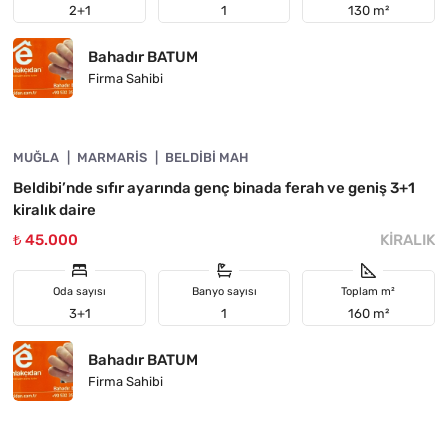
2+1
1
130 m²
Bahadır BATUM
Firma Sahibi
4890-1049
MUĞLA
ÖNE ÇIKAN
MARMARIS
BELDIBI MAH
Beldibi’nde sıfır ayarında genç binada ferah ve geniş 3+1
kiralık daire
₺ 45.000
KIRALIK
Oda sayısı
Banyo sayısı
Toplam m²
3+1
1
160 m²
Bahadır BATUM
Firma Sahibi
4890-1048