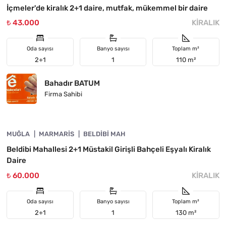
İçmeler'de kiralık 2+1 daire, mutfak, mükemmel bir daire
₺ 43.000
KIRALIK
Oda sayısı
Banyo sayısı
Toplam m²
2+1
1
110 m²
Bahadır BATUM
Firma Sahibi
4890-1006
MUĞLA
ÖNE ÇIKAN
MARMARIS
BELDIBI MAH
Beldibi Mahallesi 2+1 Müstakil Girişli Bahçeli Eşyalı Kiralık
Daire
₺ 60.000
KIRALIK
Oda sayısı
Banyo sayısı
Toplam m²
2+1
1
130 m²