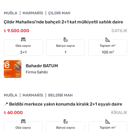
MUĞLA
YATIRIMA UYGUN
MARMARIS
ÇILDIR MAH
Çildır Mahallesi'nde bahçeli 2+1 kat mülkiyetli satılık daire
₺ 9.500.000
SATILIK
Oda sayısı
Banyo sayısı
Toplam m²
2+1
1
100 m²
Bahadır BATUM
Firma Sahibi
4890-1050
MUĞLA
ÖNE ÇIKAN
MARMARIS
BELDIBI MAH
📍 Beldibi merkeze yakın konumda kiralık 2+1 eşyalı daire
₺ 60.000
KIRALIK
Oda sayısı
Banyo sayısı
Toplam m²