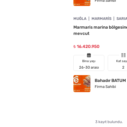
Firma Sahibi
4890-1047
MUĞLA
MARMARIS
SARI
ÜŞTÜ
Marmaris marina bölgesinde 
mevcut
₺ 16.420.950
Bina yaşı
Kat say
26-30 arası
2
Bahadır BATUM
Firma Sahibi
3 kayıt bulundu.