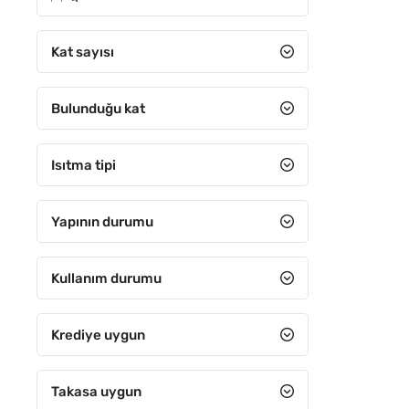
5
6-10 arası
Kat sayısı
11-15 arası
Bulunduğu kat
16-20 arası
21-25 arası
Isıtma tipi
26-30 arası
31 ve Üzeri
Yapının durumu
Kullanım durumu
Krediye uygun
Takasa uygun