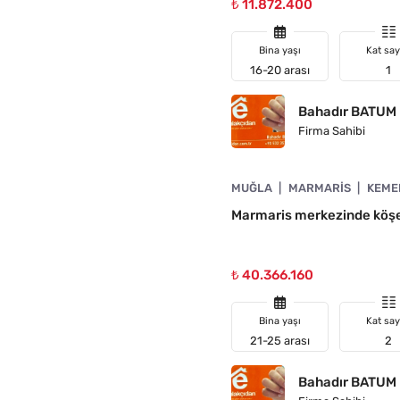
₺ 11.872.400
Bina yaşı
Kat say
16-20 arası
1
Bahadır BATUM
Firma Sahibi
4890-1048
MUĞLA
MARMARIS
KEME
A UYGUN
Marmaris merkezinde köşe
₺ 40.366.160
Bina yaşı
Kat say
21-25 arası
2
Bahadır BATUM