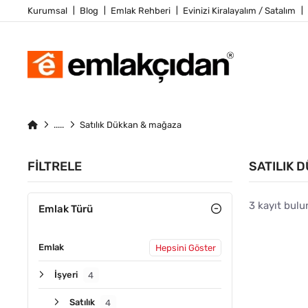
Kurumsal
Blog
Emlak Rehberi
Evinizi Kiralayalım / Satalım
Satılık Dükkan & mağaza
FILTRELE
SATILIK 
3 kayıt bulu
Emlak Türü
Emlak
Hepsini Göster
ÖNE ÇIKA
İşyeri
4
Satılık
4