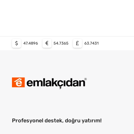
47.4896
54.7365
63.7431
Profesyonel destek, doğru yatırım!