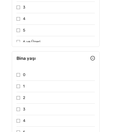
3
4
5
6 ve Üzeri
Bina yaşı
0
1
2
3
4