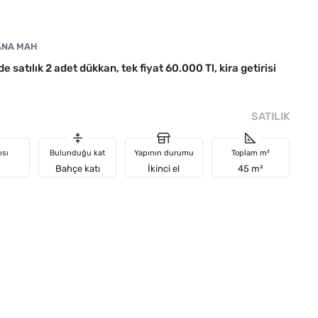
ANA MAH
satılık 2 adet dükkan, tek fiyat 60.000 Tl, kira getirisi
SATILIK
ısı
Bulunduğu kat
Yapının durumu
Toplam m²
Bahçe katı
İkinci el
45 m²