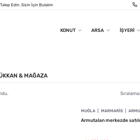
Talep Edin, Sizin İçin Bulalım
KONUT
ARSA
İŞYERI
DÜKKAN & MAĞAZA
ndu.
Sıralama
4890-1059
MUĞLA
MARMARIS
ARMU
N
Armutalan merkezde satıl