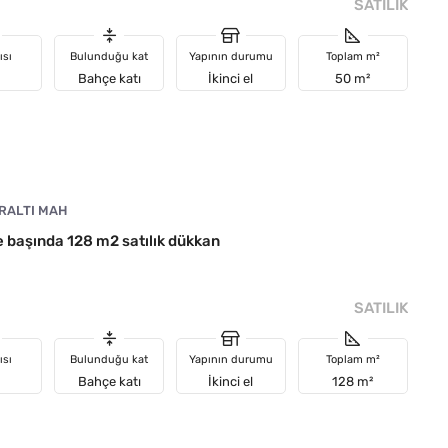
SATILIK
ısı
Bulunduğu kat
Yapının durumu
Toplam m²
Bahçe katı
İkinci el
50 m²
RALTI MAH
 başında 128 m2 satılık dükkan
SATILIK
ısı
Bulunduğu kat
Yapının durumu
Toplam m²
Bahçe katı
İkinci el
128 m²