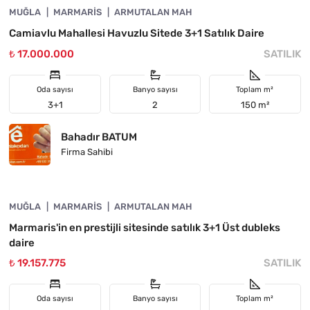
MUĞLA
ÖNE ÇIKAN
MARMARIS
ARMUTALAN MAH
Camiavlu Mahallesi Havuzlu Sitede 3+1 Satılık Daire
₺ 17.000.000
SATILIK
Oda sayısı
Banyo sayısı
Toplam m²
3+1
2
150 m²
Bahadır BATUM
Firma Sahibi
4890-1057
MUĞLA
YATIRIMA UYGUN
MARMARIS
ARMUTALAN MAH
Marmaris'in en prestijli sitesinde satılık 3+1 Üst dubleks
daire
₺ 19.157.775
SATILIK
Oda sayısı
Banyo sayısı
Toplam m²