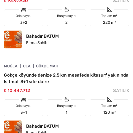
₺ 9.497.920
SATILIK
Oda sayısı
Banyo sayısı
Toplam m²
3+2
2
220 m²
Bahadır BATUM
Firma Sahibi
4890-1029
MUĞLA
ACIL
ULA
GÖKÇE MAH
Gökçe köyünde denize 2.5 km mesafede kitesurf yakınında
Isıtmalı 3+1 sıfır daire
₺ 10.447.712
SATILIK
Oda sayısı
Banyo sayısı
Toplam m²
3+1
1
120 m²
Bahadır BATUM
Firma Sahibi