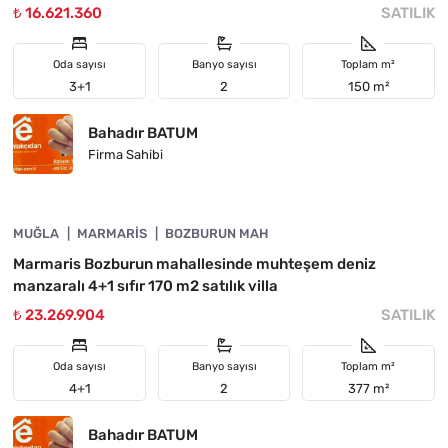
₺ 16.621.360
SATILIK
Oda sayısı
Banyo sayısı
Toplam m²
3+1
2
150 m²
Bahadır BATUM
Firma Sahibi
4890-1033
MUĞLA
ACIL
MARMARIS
BOZBURUN MAH
Marmaris Bozburun mahallesinde muhteşem deniz
manzaralı 4+1 sıfır 170 m2 satılık villa
₺ 23.269.904
SATILIK
Oda sayısı
Banyo sayısı
Toplam m²
4+1
2
377 m²
Bahadır BATUM