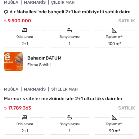
MUĞLA
YATIRIMA UYGUN
MARMARIS
ÇILDIR MAH
Çildır Mahallesi'nde bahçeli 2+1 kat mülkiyetli satılık daire
₺ 9.500.000
SATILIK
Oda sayısı
Banyo sayısı
Toplam m²
2+1
1
100 m²
Bahadır BATUM
Firma Sahibi
4890-1044
MUĞLA
YATIRIMA UYGUN
MARMARIS
SITELER MAH
Marmaris siteler mevkiinde sıfır 2+1 ultra lüks daireler
₺ 17.789.363
SATILIK
Oda sayısı
Banyo sayısı
Toplam m²
2+1
1
90 m²