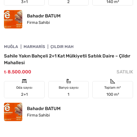
3+1
2
140 m²
Bahadır BATUM
Firma Sahibi
4890-1052
MUĞLA
YATIRIMA UYGUN
MARMARIS
ÇILDIR MAH
Sahile Yakın Bahçeli 2+1 Kat Mülkiyetli Satılık Daire – Çildır
Mahallesi
₺ 8.500.000
SATILIK
Oda sayısı
Banyo sayısı
Toplam m²
2+1
1
100 m²
Bahadır BATUM
Firma Sahibi
4890-1051