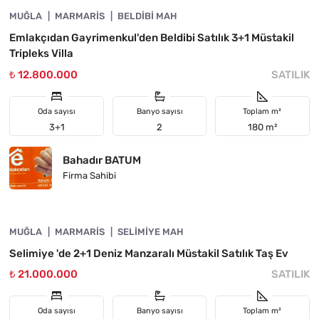
MUĞLA
ÖNE ÇIKAN
MARMARIS
BELDIBI MAH
Emlakçıdan Gayrimenkul'den Beldibi Satılık 3+1 Müstakil
Tripleks Villa
₺ 12.800.000
SATILIK
Oda sayısı
Banyo sayısı
Toplam m²
3+1
2
180 m²
Bahadır BATUM
Firma Sahibi
4890-1010
MUĞLA
ÖNE ÇIKAN
MARMARIS
SELIMIYE MAH
Selimiye 'de 2+1 Deniz Manzaralı Müstakil Satılık Taş Ev
₺ 21.000.000
SATILIK
Oda sayısı
Banyo sayısı
Toplam m²