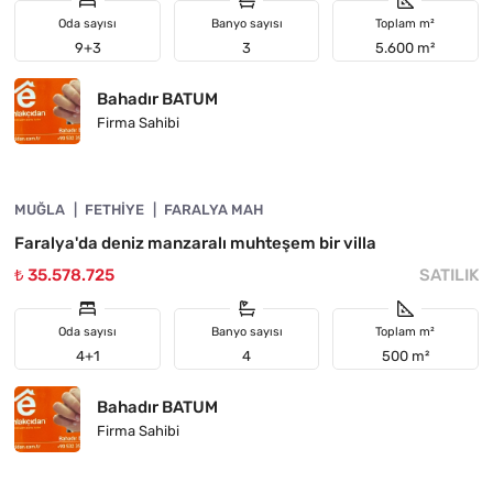
Oda sayısı
Banyo sayısı
Toplam m²
9+3
3
5.600 m²
Bahadır BATUM
Firma Sahibi
4890-1022
MUĞLA
YATIRIMA UYGUN
FETHIYE
FARALYA MAH
Faralya'da deniz manzaralı muhteşem bir villa
₺ 35.578.725
SATILIK
Oda sayısı
Banyo sayısı
Toplam m²
4+1
4
500 m²
Bahadır BATUM
Firma Sahibi
4890-1007