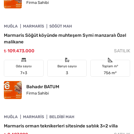
Firma Sahibi
4890-1032
MUĞLA
FIYATI DÜŞTÜ
MARMARIS
SÖĞÜT MAH
Marmaris Söğüt köyünde muhteşem Symi manzaralı Özel
malikane
₺ 109.473.000
SATILIK
Oda sayısı
Banyo sayısı
Toplam m²
7+3
3
756 m²
Bahadır BATUM
Firma Sahibi
4890-1030
MUĞLA
ACIL
MARMARIS
BELDIBI MAH
Marmaris orman teknikerleri sitesinde satılık 3+2 villa