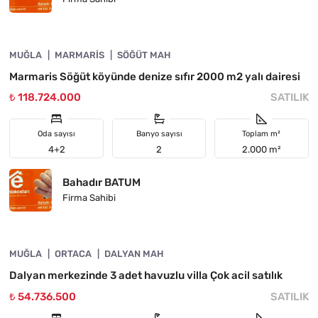
4890-1028
MUĞLA
YATIRIMA UYGUN
MARMARIS
SÖĞÜT MAH
Marmaris Söğüt köyünde denize sıfır 2000 m2 yalı dairesi
₺ 118.724.000
SATILIK
Oda sayısı
Banyo sayısı
Toplam m²
4+2
2
2.000 m²
Bahadır BATUM
Firma Sahibi
4890-1027
MUĞLA
ACIL
ORTACA
DALYAN MAH
Dalyan merkezinde 3 adet havuzlu villa Çok acil satılık
₺ 54.736.500
SATILIK