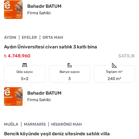
Bahadır BATUM
Firma Sahibi
4890-1045
AYDIN
FIYATI DÜŞTÜ
EFELER
ORTA MAH
Aydın Üniversitesi civarı satılık 3 katlı bina
₺ 4.748.960
SATILIK
Oda sayısı
Banyo sayısı
Toplam m²
5+2
3
240 m²
Bahadır BATUM
Firma Sahibi
4890-1043
MUĞLA
ACIL
MARMARIS
HISARÖNÜ MAH
Bencik köyünde yeşil deniz sitesinde satılık villa