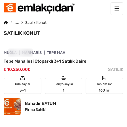
Satılık Konut
SATILIK KONUT
4890-1062
MUĞLA
ÖNE ÇIKAN
MARMARIS
TEPE MAH
Tepe Mahallesi Otoparklı 3+1 Satılık Daire
₺ 10.250.000
SATILIK
Oda sayısı
Banyo sayısı
Toplam m²
3+1
1
160 m²
Bahadır BATUM
Firma Sahibi
4890-1060