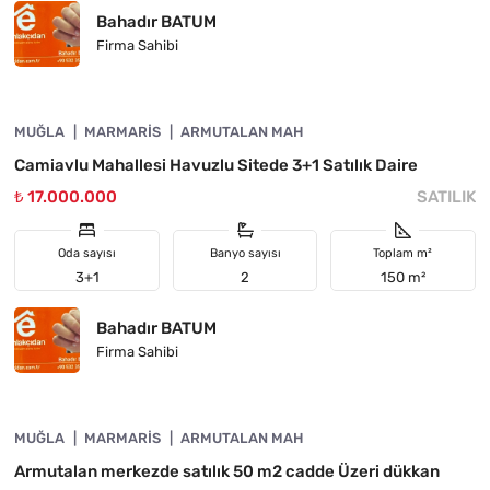
Bahadır BATUM
Firma Sahibi
4890-1060
MUĞLA
ÖNE ÇIKAN
MARMARIS
ARMUTALAN MAH
Camiavlu Mahallesi Havuzlu Sitede 3+1 Satılık Daire
₺ 17.000.000
SATILIK
Oda sayısı
Banyo sayısı
Toplam m²
3+1
2
150 m²
Bahadır BATUM
Firma Sahibi
4890-1059
MUĞLA
ÖNE ÇIKAN
MARMARIS
ARMUTALAN MAH
Armutalan merkezde satılık 50 m2 cadde Üzeri dükkan