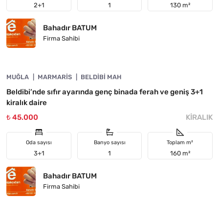
2+1
1
130 m²
Bahadır BATUM
Firma Sahibi
4890-1049
MUĞLA
ÖNE ÇIKAN
MARMARIS
BELDIBI MAH
Beldibi’nde sıfır ayarında genç binada ferah ve geniş 3+1
kiralık daire
₺ 45.000
KIRALIK
Oda sayısı
Banyo sayısı
Toplam m²
3+1
1
160 m²
Bahadır BATUM
Firma Sahibi
4890-1048