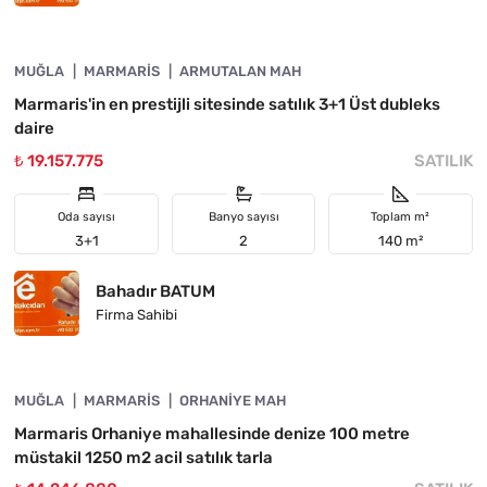
4890-1057
MUĞLA
YATIRIMA UYGUN
MARMARIS
ARMUTALAN MAH
Marmaris'in en prestijli sitesinde satılık 3+1 Üst dubleks
daire
₺ 19.157.775
SATILIK
Oda sayısı
Banyo sayısı
Toplam m²
3+1
2
140 m²
Bahadır BATUM
Firma Sahibi
4890-1056
MUĞLA
ACIL
MARMARIS
ORHANIYE MAH
Marmaris Orhaniye mahallesinde denize 100 metre
müstakil 1250 m2 acil satılık tarla