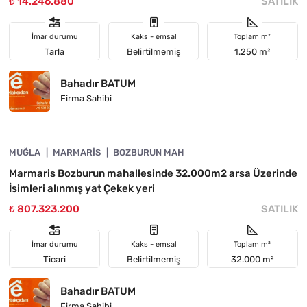
₺ 14.246.880
SATILIK
İmar durumu
Kaks - emsal
Toplam m²
Tarla
Belirtilmemiş
1.250 m²
Bahadır BATUM
Firma Sahibi
4890-1055
MUĞLA
YATIRIMA UYGUN
MARMARIS
BOZBURUN MAH
Marmaris Bozburun mahallesinde 32.000m2 arsa Üzerinde
İsimleri alınmış yat Çekek yeri
₺ 807.323.200
SATILIK
İmar durumu
Kaks - emsal
Toplam m²
Ticari
Belirtilmemiş
32.000 m²
Bahadır BATUM
Firma Sahibi