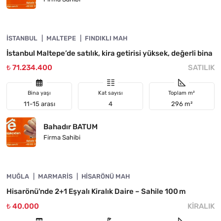
4890-1054
İSTANBUL
ACIL
MALTEPE
FINDIKLI MAH
İstanbul Maltepe’de satılık, kira getirisi yüksek, değerli bina
₺ 71.234.400
SATILIK
Bina yaşı
Kat sayısı
Toplam m²
11-15 arası
4
296 m²
Bahadır BATUM
Firma Sahibi
4890-1053
MUĞLA
KIRALIK
MARMARIS
HISARÖNÜ MAH
Hisarönü'nde 2+1 Eşyalı Kiralık Daire – Sahile 100 m
₺ 40.000
KIRALIK