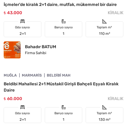
İçmeler'de kiralık 2+1 daire, mutfak, mükemmel bir daire
₺ 43.000
KIRALIK
Oda sayısı
Banyo sayısı
Toplam m²
2+1
1
110 m²
Bahadır BATUM
Firma Sahibi
4890-1006
MUĞLA
ÖNE ÇIKAN
MARMARIS
BELDIBI MAH
Beldibi Mahallesi 2+1 Müstakil Girişli Bahçeli Eşyalı Kiralık
Daire
₺ 60.000
KIRALIK
Oda sayısı
Banyo sayısı
Toplam m²
2+1
1
130 m²