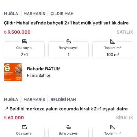
MUĞLA
YATIRIMA UYGUN
MARMARIS
ÇILDIR MAH
Çildır Mahallesi'nde bahçeli 2+1 kat mülkiyetli satılık daire
₺ 9.500.000
SATILIK
Oda sayısı
Banyo sayısı
Toplam m²
2+1
1
100 m²
Bahadır BATUM
Firma Sahibi
4890-1050
MUĞLA
ÖNE ÇIKAN
MARMARIS
BELDIBI MAH
📍 Beldibi merkeze yakın konumda kiralık 2+1 eşyalı daire
₺ 60.000
KIRALIK
Oda sayısı
Banyo sayısı
Toplam m²