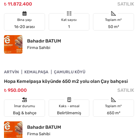
₺ 11.872.400
SATILIK
Bina yaşı
Kat sayısı
Toplam m²
16-20 arası
1
50 m²
Bahadır BATUM
Firma Sahibi
4890-1058
ARTVIN
ACIL
KEMALPAŞA
ÇAMURLU KÖYÜ
Hopa Kemelpaşa köyünde 650 m2 yolu olan Çay bahçesi
₺ 950.000
SATILIK
İmar durumu
Kaks - emsal
Toplam m²
Bağ & bahçe
Belirtilmemiş
650 m²
Bahadır BATUM
Firma Sahibi