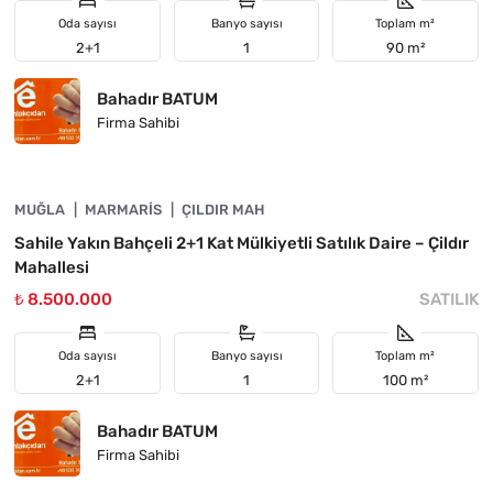
Oda sayısı
Banyo sayısı
Toplam m²
2+1
1
90 m²
Bahadır BATUM
Firma Sahibi
4890-1052
MUĞLA
YATIRIMA UYGUN
MARMARIS
ÇILDIR MAH
Sahile Yakın Bahçeli 2+1 Kat Mülkiyetli Satılık Daire – Çildır
Mahallesi
₺ 8.500.000
SATILIK
Oda sayısı
Banyo sayısı
Toplam m²
2+1
1
100 m²
Bahadır BATUM
Firma Sahibi
4890-1051