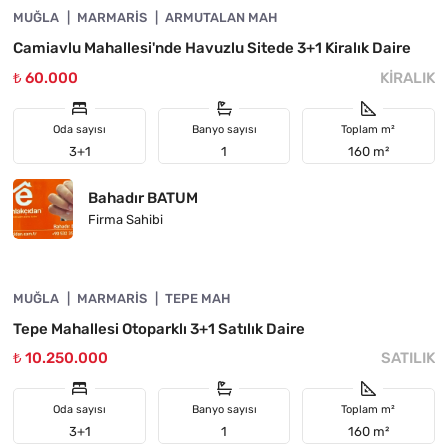
MUĞLA
ÖNE ÇIKAN
MARMARIS
ARMUTALAN MAH
Camiavlu Mahallesi'nde Havuzlu Sitede 3+1 Kiralık Daire
₺ 60.000
KIRALIK
Oda sayısı
Banyo sayısı
Toplam m²
3+1
1
160 m²
Bahadır BATUM
Firma Sahibi
4890-1062
MUĞLA
ÖNE ÇIKAN
MARMARIS
TEPE MAH
Tepe Mahallesi Otoparklı 3+1 Satılık Daire
₺ 10.250.000
SATILIK
Oda sayısı
Banyo sayısı
Toplam m²
3+1
1
160 m²