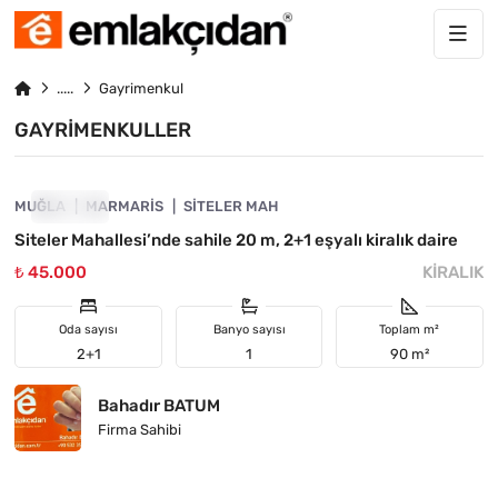
Gayrimenkul
GAYRIMENKULLER
4890-1063
MUĞLA
KIRALIK
MARMARIS
SITELER MAH
Siteler Mahallesi’nde sahile 20 m, 2+1 eşyalı kiralık daire
₺ 45.000
KIRALIK
Oda sayısı
Banyo sayısı
Toplam m²
2+1
1
90 m²
Bahadır BATUM
Firma Sahibi
4890-1013