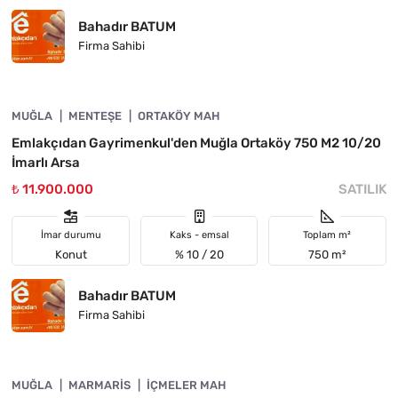
Bahadır BATUM
Firma Sahibi
4890-1005
MUĞLA
YATIRIMA UYGUN
MENTEŞE
ORTAKÖY MAH
Emlakçıdan Gayrimenkul'den Muğla Ortaköy 750 M2 10/20
İmarlı Arsa
₺ 11.900.000
SATILIK
İmar durumu
Kaks - emsal
Toplam m²
Konut
% 10 / 20
750 m²
Bahadır BATUM
Firma Sahibi
4890-1020
MUĞLA
ACIL
MARMARIS
İÇMELER MAH