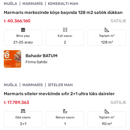
MUĞLA
YATIRIMA UYGUN
MARMARIS
KEMERALTI MAH
Marmaris merkezinde köşe başında 128 m2 satılık dükkan
₺ 40.366.160
SATILIK
Bina yaşı
Kat sayısı
Toplam m²
21-25 arası
2
128 m²
Bahadır BATUM
Firma Sahibi
4890-1044
MUĞLA
YATIRIMA UYGUN
MARMARIS
SITELER MAH
Marmaris siteler mevkiinde sıfır 2+1 ultra lüks daireler
₺ 17.789.363
SATILIK
Oda sayısı
Banyo sayısı
Toplam m²
2+1
1
90 m²