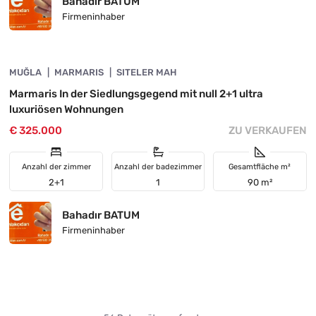
Bahadır BATUM
Firmeninhaber
4890-1044
MUĞLA
INVESTITION
MARMARIS
SITELER MAH
Marmaris In der Siedlungsgegend mit null 2+1 ultra
luxuriösen Wohnungen
€ 325.000
ZU VERKAUFEN
Anzahl der zimmer
Anzahl der badezimmer
Gesamtfläche m²
2+1
1
90 m²
Bahadır BATUM
Firmeninhaber