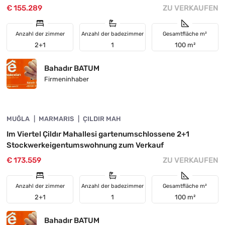
€ 155.289
ZU VERKAUFEN
Anzahl der zimmer
Anzahl der badezimmer
Gesamtfläche m²
2+1
1
100 m²
Bahadır BATUM
Firmeninhaber
4890-1051
MUĞLA
INVESTITION
MARMARIS
ÇILDIR MAH
Im Viertel Çildır Mahallesi gartenumschlossene 2+1
Stockwerkeigentumswohnung zum Verkauf
€ 173.559
ZU VERKAUFEN
Anzahl der zimmer
Anzahl der badezimmer
Gesamtfläche m²
2+1
1
100 m²
Bahadır BATUM