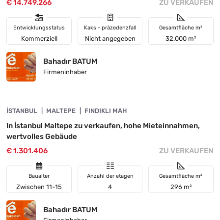
€ 14.749.266
ZU VERKAUFEN
Entwicklungsstatus
Kaks - präzedenzfall
Gesamtfläche m²
Kommerziell
Nicht angegeben
32.000 m²
Bahadır BATUM
Firmeninhaber
4890-1054
İSTANBUL
DRINGENDE
MALTEPE
FINDIKLI MAH
In İstanbul Maltepe zu verkaufen, hohe Mieteinnahmen,
wertvolles Gebäude
€ 1.301.406
ZU VERKAUFEN
Baualter
Anzahl der etagen
Gesamtfläche m²
Zwischen 11-15
4
296 m²
Bahadır BATUM