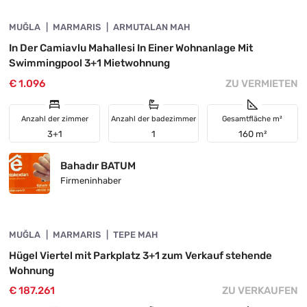
MUĞLA
VORGESTELLT
MARMARIS
ARMUTALAN MAH
In Der Camiavlu Mahallesi In Einer Wohnanlage Mit
Swimmingpool 3+1 Mietwohnung
€ 1.096
ZU VERMIETEN
Anzahl der zimmer
Anzahl der badezimmer
Gesamtfläche m²
3+1
1
160 m²
Bahadır BATUM
Firmeninhaber
4890-1062
MUĞLA
VORGESTELLT
MARMARIS
TEPE MAH
Hügel Viertel mit Parkplatz 3+1 zum Verkauf stehende
Wohnung
€ 187.261
ZU VERKAUFEN