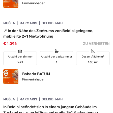
Firmeninhaber
4890-1050
MUĞLA
VORGESTELLT
MARMARIS
BELDIBI MAH
📍 In der Nähe des Zentrums von Beldibi gelegene,
möblierte 2+1 Mietwohnung
€ 1.096
ZU VERMIETEN
Anzahl der zimmer
Anzahl der badezimmer
Gesamtfläche m²
2+1
1
130 m²
Bahadır BATUM
Firmeninhaber
4890-1049
MUĞLA
VORGESTELLT
MARMARIS
BELDIBI MAH
In Beldibi befindet sich In einem jungem Gebäude Im
Zustand null eine luftige und große 3+1 Mietwohnung