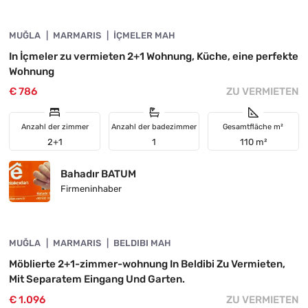
MUĞLA
DRINGENDE
MARMARIS
İÇMELER MAH
In İçmeler zu vermieten 2+1 Wohnung, Küche, eine perfekte
Wohnung
€ 786
ZU VERMIETEN
Anzahl der zimmer
Anzahl der badezimmer
Gesamtfläche m²
2+1
1
110 m²
Bahadır BATUM
Firmeninhaber
4890-1006
MUĞLA
VORGESTELLT
MARMARIS
BELDIBI MAH
Möblierte 2+1-zimmer-wohnung In Beldibi Zu Vermieten,
Mit Separatem Eingang Und Garten.
€ 1.096
ZU VERMIETEN