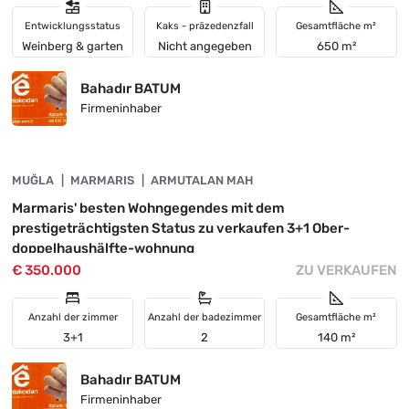
Entwicklungsstatus
Kaks - präzedenzfall
Gesamtfläche m²
Weinberg & garten
Nicht angegeben
650 m²
Bahadır BATUM
Firmeninhaber
4890-1057
MUĞLA
INVESTITION
MARMARIS
ARMUTALAN MAH
Marmaris' besten Wohngegendes mit dem
prestigeträchtigsten Status zu verkaufen 3+1 Ober-
doppelhaushälfte-wohnung
€ 350.000
ZU VERKAUFEN
Anzahl der zimmer
Anzahl der badezimmer
Gesamtfläche m²
3+1
2
140 m²
Bahadır BATUM
Firmeninhaber