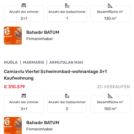
Anzahl der zimmer
Anzahl der badezimmer
Gesamtfläche m²
2+1
1
130 m²
Bahadır BATUM
Firmeninhaber
4890-1060
MUĞLA
VORGESTELLT
MARMARIS
ARMUTALAN MAH
Camiavlu Viertel Schwimmbad-wohnanlage 3+1
Kaufwohnung
€ 310.579
ZU VERKAUFEN
Anzahl der zimmer
Anzahl der badezimmer
Gesamtfläche m²
3+1
2
150 m²
Bahadır BATUM
Firmeninhaber