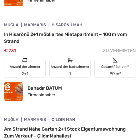
Firmeninhaber
4890-1053
MUĞLA
ZU VERMIETEN
MARMARIS
HISARÖNÜ MAH
In Hisarönü 2+1 möbliertes Mietapartment – 100 m vom
Strand
€ 731
ZU VERMIETEN
Anzahl der zimmer
Anzahl der badezimmer
Gesamtfläche m²
2+1
1
90 m²
Bahadır BATUM
Firmeninhaber
4890-1052
MUĞLA
INVESTITION
MARMARIS
ÇILDIR MAH
Am Strand Nähe Garten 2+1 Stock Eigentumswohnung
Zum Verkauf – Çildır Mahallesi