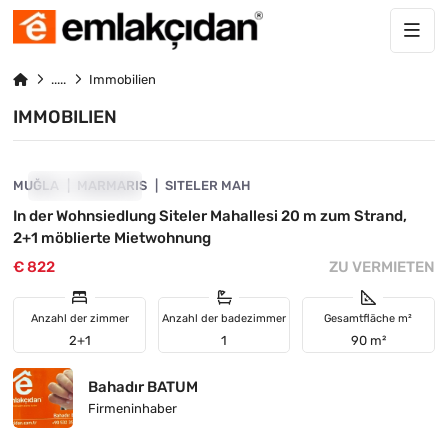
Immobilien
IMMOBILIEN
4890-1063
MUĞLA
ZU VERMIETEN
MARMARIS
SITELER MAH
In der Wohnsiedlung Siteler Mahallesi 20 m zum Strand,
2+1 möblierte Mietwohnung
€ 822
ZU VERMIETEN
Anzahl der zimmer
Anzahl der badezimmer
Gesamtfläche m²
2+1
1
90 m²
Bahadır BATUM
Firmeninhaber
4890-1013