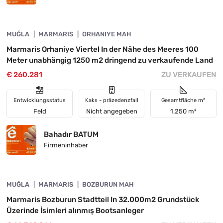
4890-1056
MUĞLA
DRINGENDE
MARMARIS
ORHANIYE MAH
Marmaris Orhaniye Viertel In der Nähe des Meeres 100
Meter unabhängig 1250 m2 dringend zu verkaufende Land
€ 260.281
ZU VERKAUFEN
Entwicklungsstatus
Kaks - präzedenzfall
Gesamtfläche m²
Feld
Nicht angegeben
1.250 m²
Bahadır BATUM
Firmeninhaber
4890-1055
MUĞLA
INVESTITION
MARMARIS
BOZBURUN MAH
Marmaris Bozburun Stadtteil In 32.000m2 Grundstück
Üzerinde İsimleri alınmış Bootsanleger