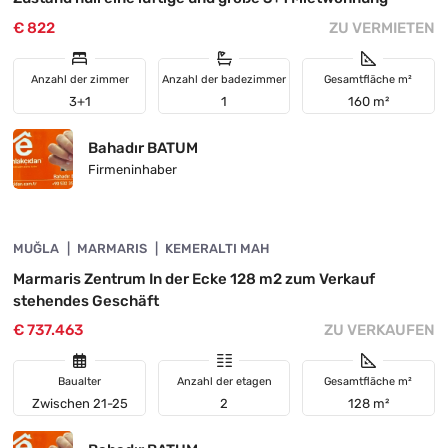
€ 822
ZU VERMIETEN
Anzahl der zimmer
Anzahl der badezimmer
Gesamtfläche m²
3+1
1
160 m²
Bahadır BATUM
Firmeninhaber
4890-1048
MUĞLA
INVESTITION
MARMARIS
KEMERALTI MAH
Marmaris Zentrum In der Ecke 128 m2 zum Verkauf
stehendes Geschäft
€ 737.463
ZU VERKAUFEN
Baualter
Anzahl der etagen
Gesamtfläche m²
Zwischen 21-25
2
128 m²