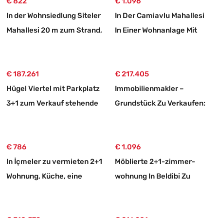
€ 822
€ 1.096
In der Wohnsiedlung Siteler
In Der Camiavlu Mahallesi
Mahallesi 20 m zum Strand,
In Einer Wohnanlage Mit
2+1 möblierte Mietwohnung
Swimmingpool 3+1
Mietwohnung
€ 187.261
€ 217.405
Hügel Viertel mit Parkplatz
Immobilienmakler –
3+1 zum Verkauf stehende
Grundstück Zu Verkaufen:
Wohnung
750 M² Großes Grundstück
Mit 10/20-zonierung In
€ 786
Ortaköy, Muğla
€ 1.096
In İçmeler zu vermieten 2+1
Möblierte 2+1-zimmer-
Wohnung, Küche, eine
wohnung In Beldibi Zu
perfekte Wohnung
Vermieten, Mit Separatem
Eingang Und Garten.