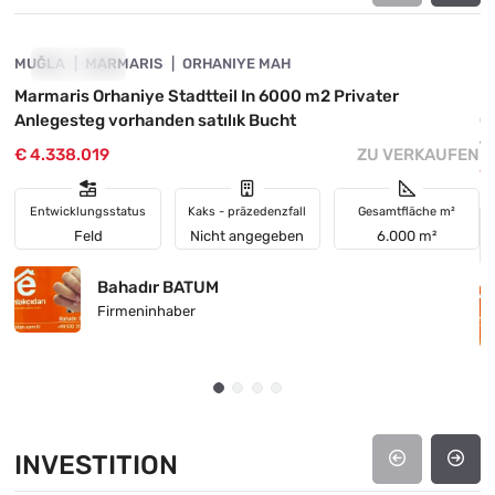
MUĞLA
GEFALLEN
MARMARIS
ORHANIYE MAH
M
Marmaris Orhaniye Stadtteil In 6000 m2 Privater
M
Anlegesteg vorhanden satılık Bucht
G
v
€ 4.338.019
ZU VERKAUFEN
€
Entwicklungsstatus
Kaks - präzedenzfall
Gesamtfläche m²
Feld
Nicht angegeben
6.000 m²
Bahadır BATUM
Firmeninhaber
INVESTITION
4890-1036