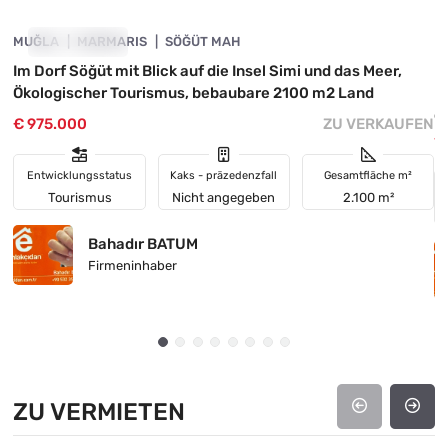
MUĞLA
INVESTITION
MARMARIS
SÖĞÜT MAH
M
Im Dorf Söğüt mit Blick auf die Insel Simi und das Meer,
M
Ökologischer Tourismus, bebaubare 2100 m2 Land
p
d
€ 975.000
ZU VERKAUFEN
€
Entwicklungsstatus
Kaks - präzedenzfall
Gesamtfläche m²
Tourismus
Nicht angegeben
2.100 m²
Bahadır BATUM
Firmeninhaber
ZU VERMIETEN
4890-1017