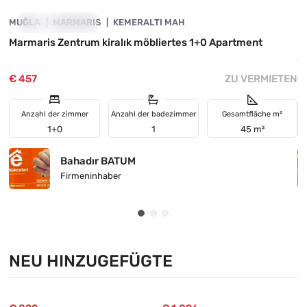
MUĞLA
ZU VERMIETEN
MARMARIS
KEMERALTI MAH
M
Marmaris Zentrum kiralık möbliertes 1+0 Apartment
I
S
€ 457
ZU VERMIETEN
€
Anzahl der zimmer
Anzahl der badezimmer
Gesamtfläche m²
1+0
1
45 m²
Bahadır BATUM
Firmeninhaber
NEU HINZUGEFÜGTE