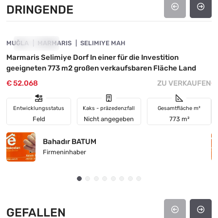
DRINGENDE
4890-1016
MUĞLA
DRINGENDE
MARMARIS
SELIMIYE MAH
M
Marmaris Selimiye Dorf In einer für die Investition
M
geeigneten 773 m2 großen verkaufsbaren Fläche Land
€ 52.068
ZU VERKAUFEN
€
Entwicklungsstatus
Kaks - präzedenzfall
Gesamtfläche m²
Feld
Nicht angegeben
773 m²
Bahadır BATUM
Firmeninhaber
GEFALLEN
4890-1046