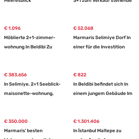
Meeresblick
3+1 zum Verkauf stehende
Wohnung
€ 1.096
€ 52.068
Möblierte 2+1-zimmer-
Marmaris Selimiye Dorf In
wohnung In Beldibi Zu
einer für die Investition
Vermieten, Mit Separatem
geeigneten 773 m2 großen
Eingang Und Garten.
verkaufsbaren Fläche Land
€ 383.656
€ 822
In Selimiye, 2+1 Seeblick-
In Beldibi befindet sich In
maisonette-wohnung,
einem jungem Gebäude Im
Freistehendes Haus Aus
Zustand null eine luftige
Stein Zum Verkauf
und große 3+1
€ 350.000
Mietwohnung
€ 1.301.406
Marmaris' besten
In İstanbul Maltepe zu