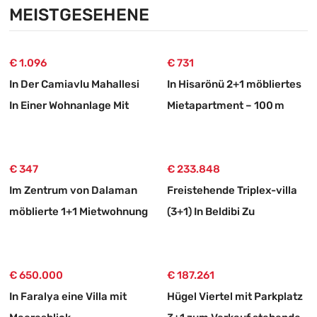
Land
Bootsanleger
MEISTGESEHENE
€ 1.096
€ 731
In Der Camiavlu Mahallesi
In Hisarönü 2+1 möbliertes
In Einer Wohnanlage Mit
Mietapartment – 100 m
Swimmingpool 3+1
vom Strand
Mietwohnung
€ 347
€ 233.848
Im Zentrum von Dalaman
Freistehende Triplex-villa
möblierte 1+1 Mietwohnung
(3+1) In Beldibi Zu
Null-energiehaus
Verkaufen –
Immobilienmakler
€ 650.000
€ 187.261
In Faralya eine Villa mit
Hügel Viertel mit Parkplatz