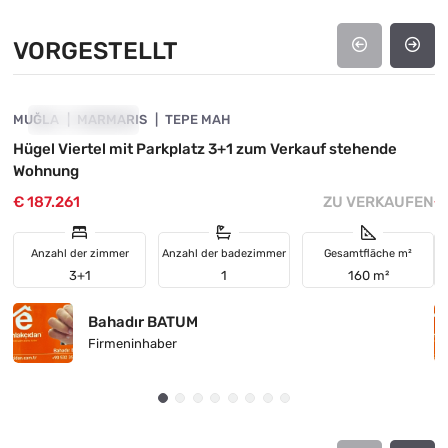
VORGESTELLT
4890-1062
MUĞLA
VORGESTELLT
MARMARIS
TEPE MAH
M
Hügel Viertel mit Parkplatz 3+1 zum Verkauf stehende
I
Wohnung
F
€ 187.261
ZU VERKAUFEN
€
Anzahl der zimmer
Anzahl der badezimmer
Gesamtfläche m²
3+1
1
160 m²
Bahadır BATUM
Firmeninhaber