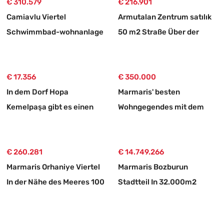
€ 310.579
€ 216.901
Camiavlu Viertel
Armutalan Zentrum satılık
Schwimmbad-wohnanlage
50 m2 Straße Über der
3+1 Kaufwohnung
Laden
€ 17.356
€ 350.000
In dem Dorf Hopa
Marmaris' besten
Kemelpaşa gibt es einen
Wohngegendes mit dem
650 m2 großen Weg mit
prestigeträchtigsten
einem Tee-garten
Status zu verkaufen 3+1
€ 260.281
Ober-doppelhaushälfte-
€ 14.749.266
Marmaris Orhaniye Viertel
wohnung
Marmaris Bozburun
In der Nähe des Meeres 100
Stadtteil In 32.000m2
Meter unabhängig 1250 m2
Grundstück Üzerinde
dringend zu verkaufende
İsimleri alınmış